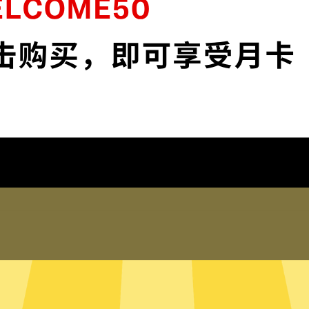
安全。
保护您的IP地
 app和服务。不论你是工
保护您的IP地址以及
踪。
在线客服
何登录历史，网络活动，DNS
蓝灯加速器的真人在线
的信息。
助。您也可以到我们
局模式
只有内存的无
断需要加速的网络流量，并为其
蓝灯加速器采用无硬
量，比如百度或者美团，则使用
硬盘内。无硬盘服务
有流量都走蓝灯加速器。