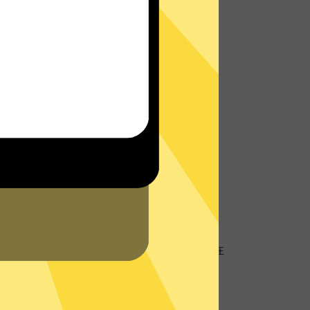
址
地理位置信息，防止个人数据以及网络活动跟
客服将会在网站或者App内为您提供实时帮
的
支持中心
查看常见问题。
硬盘服务器
盘服务器技术，所有数据仅在内存中，不存储在
器再次确保您的隐私数据不被存储。