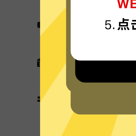
无国界内容
使用蓝灯加速器助您快速访问各种网站,
作，娱乐看视频还是玩游戏。
无任何网络或连接记录
蓝灯加速器现在没有未来也不会记录任
查询，以及任何可以用于识别跟踪您
蓝灯加速器分流模式和全
蓝灯加速器独有的分流模式会智能判
使用加速功能；不需要加速的本地流
本地网络来优化网速。全局模式则所